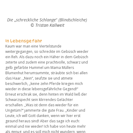
Die 
„
schreckliche Schlange
“
 (Blindschleiche) 
© Tristan Kallweit
In Lebensgefahr
Kaum war man eine Viertelstunde 
weitergegangen, so schreckte im Gebüsch wieder 
ein Reh. Als dazu noch ein Häher in dem Gebüsch 
zeterte und zudem eine prachtvolle, schwarz und 
gelb gefärbte Hummel um Mama Müllers 
Blumenhut herumsummte, sträubte sich bei allen 
das Haar. „Nein“, seufzte sie und atmete 
beschwerlich, „keine zehn Pferde kriegen mich 
wieder in diese lebensgefährliche Gegend!“ 
Erneut erschrak sie, denn hinten im Wald ließ der 
Schwarzspecht sein klirrendes Gelächter 
erschallen. „Was ist denn das wieder für ein 
Ungetüm?“ jammerte die gute Frau. „Kinder und 
Leute, ich will Gott danken, wenn wir hier erst 
gesund heraus sind! Aber das sage ich euch: 
einmal und nie wieder! Ich habe von heute mehr 
als genug, und es soll mich nicht wundern, wenn 