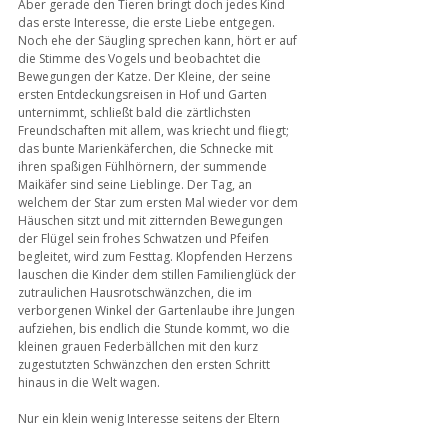
Aber gerade den Tieren bringt doch jedes Kind 
das erste Interesse, die erste Liebe entgegen. 
Noch ehe der Säugling sprechen kann, hört er auf 
die Stimme des Vogels und beobachtet die 
Bewegungen der Katze. Der Kleine, der seine 
ersten Entdeckungsreisen in Hof und Garten 
unternimmt, schließt bald die zärtlichsten 
Freundschaften mit allem, was kriecht und fliegt; 
das bunte Marienkäferchen, die Schnecke mit 
ihren spaßigen Fühlhörnern, der summende 
Maikäfer sind seine Lieblinge. Der Tag, an 
welchem der Star zum ersten Mal wieder vor dem 
Häuschen sitzt und mit zitternden Bewegungen 
der Flügel sein frohes Schwatzen und Pfeifen 
begleitet, wird zum Festtag. Klopfenden Herzens 
lauschen die Kinder dem stillen Familienglück der 
zutraulichen Hausrotschwänzchen, die im 
verborgenen Winkel der Gartenlaube ihre Jungen 
aufziehen, bis endlich die Stunde kommt, wo die 
kleinen grauen Federbällchen mit den kurz 
zugestutzten Schwänzchen den ersten Schritt 
hinaus in die Welt wagen.
Nur ein klein wenig Interesse seitens der Eltern 
braucht’s, ein klein wenig Verständnis und 