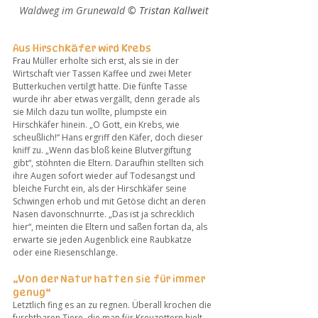
Waldweg im Grunewald 
© Tristan Kallweit
Aus Hirschkäfer wird Krebs 
Frau Müller erholte sich erst, als sie in der 
Wirtschaft vier Tassen Kaffee und zwei Meter 
Butterkuchen vertilgt hatte. Die fünfte Tasse 
wurde ihr aber etwas vergällt, denn gerade als 
sie Milch dazu tun wollte, plumpste ein 
Hirschkäfer hinein. „O Gott, ein Krebs, wie 
scheußlich!“ Hans ergriff den Käfer, doch dieser 
kniff zu. „Wenn das bloß keine Blutvergiftung 
gibt“, stöhnten die Eltern. Daraufhin stellten sich 
ihre Augen sofort wieder auf Todesangst und 
bleiche Furcht ein, als der Hirschkäfer seine 
Schwingen erhob und mit Getöse dicht an deren 
Nasen davonschnurrte. „Das ist ja schrecklich 
hier“, meinten die Eltern und saßen fortan da, als 
erwarte sie jeden Augenblick eine Raubkatze 
oder eine Riesenschlange.
„Von der Natur hatten sie für immer 
genug“ 
Letztlich fing es an zu regnen. Überall krochen die 
furchtbaren Tiere, die man für Kreuzottern hielt 