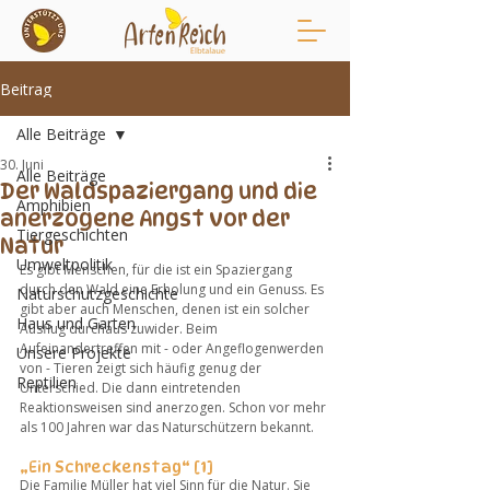
Beitrag
Alle Beiträge
30. Juni
Alle Beiträge
Der Waldspaziergang und die
Amphibien
anerzogene Angst vor der
Tiergeschichten
Natur
Umweltpolitik
Es gibt Menschen, für die ist ein Spaziergang 
durch den Wald eine Erholung und ein Genuss. Es 
Naturschutzgeschichte
gibt aber auch Menschen, denen ist ein solcher 
Haus und Garten
Ausflug durchaus zuwider. Beim 
Aufeinandertreffen mit - oder Angeflogenwerden 
Unsere Projekte
von - Tieren zeigt sich häufig genug der 
Reptilien
Unterschied. Die dann eintretenden 
Reaktionsweisen sind anerzogen. Schon vor mehr 
als 100 Jahren war das Naturschützern bekannt. 
„Ein Schreckenstag“ [1]
Die Familie Müller hat viel Sinn für die Natur. Sie 