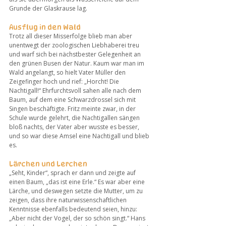
Grunde der Glaskrause lag.
Ausflug in den Wald
Trotz all dieser Misserfolge blieb man aber 
unentwegt der zoologischen Liebhaberei treu 
und warf sich bei nächstbester Gelegenheit an 
den grünen Busen der Natur. Kaum war man im 
Wald angelangt, so hielt Vater Müller den 
Zeigefinger hoch und rief: „Horcht! Die 
Nachtigall!“ Ehrfurchtsvoll sahen alle nach dem 
Baum, auf dem eine Schwarzdrossel sich mit 
Singen beschäftigte. Fritz meinte zwar, in der 
Schule wurde gelehrt, die Nachtigallen sängen 
bloß nachts, der Vater aber wusste es besser, 
und so war diese Amsel eine Nachtigall und blieb 
es.
Lärchen und Lerchen
„Seht, Kinder“, sprach er dann und zeigte auf 
einen Baum, „das ist eine Erle.“ Es war aber eine 
Lärche, und deswegen setzte die Mutter, um zu 
zeigen, dass ihre naturwissenschaftlichen 
Kenntnisse ebenfalls bedeutend seien, hinzu: 
„Aber nicht der Vogel, der so schön singt.“ Hans 