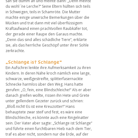
sah sie dumm an und meinte dann: „Denn meinst 
du wohl ´ne Lerche?“ Seine Eltern hüllten sich teils 
in Schweigen, teils in Schamröte. Die Mutter 
machte einige unwirsche Bemerkungen über die 
Mücken und trat dann mit viel überflüssigem 
Kraftaufwand einen prachtvollen Raubkäfer tot, 
der gerade einer Raupe den Garaus machte. 
„Denn das sind alles schädliche Tiere“, erklärte 
sie, als das herrliche Geschöpf unter ihrer Sohle 
zerkrachte.
„Schlange ist Schlange“
Ein Aufschrei lenkte ihre Aufmerksamkeit zu ihren 
Kindern. In deren Nähe kroch nämlich eine lange, 
schwarze, weißgestreifte, splitterfasernackte 
Schnecke harmlos über den Weg. Hans hatte 
gerufen: „O, fein, eine Blindschleiche!“ Als er aber 
danach greifen wollte, rissen ihn Hete und Grete 
unter gellendem Gezeter zurück und schrien: 
„Bloß nicht! Es ist eine Kreuzotter!“ Hans 
behauptete zwar steif und fest, es wäre eine 
Blindschleiche, es könnte auch eine Ringelnatter 
sein. Der Vater aber sagte: „Schlange ist Schlange“ 
und führte einen furchtbaren Hieb nach dem Tier, 
traf es aber nicht, sondern nur die Erde, auf der 