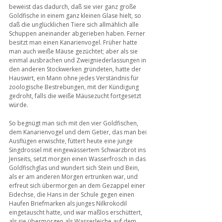
beweist das dadurch, daß sie vier ganz große 
Goldfische in einem ganz kleinen Glase hielt, so 
daß die unglücklichen Tiere sich allmählich alle 
Schuppen aneinander abgerieben haben. Ferner 
besitzt man einen Kanarienvogel. Früher hatte 
man auch weiße Mäuse gezüchtet; aber als sie 
einmal ausbrachen und Zweigniederlassungen in 
den anderen Stockwerken gründeten, hatte der 
Hauswirt, ein Mann ohne jedes Verständnis für 
zoologische Bestrebungen, mit der Kündigung 
gedroht, falls die weiße Mäusezucht fortgesetzt 
würde.
So begnügt man sich mit den vier Goldfischen, 
dem Kanarienvogel und dem Getier, das man bei 
Ausflügen erwischte, füttert heute eine junge 
Singdrossel mit eingewässertem Schwarzbrot ins 
Jenseits, setzt morgen einen Wasserfrosch in das 
Goldfischglas und wundert sich Stein und Bein, 
als er am anderen Morgen ertrunken war, und 
erfreut sich übermorgen an dem Gezappel einer 
Eidechse, die Hans in der Schule gegen einen 
Haufen Briefmarken als junges Nilkrokodil 
eingetauscht hatte, und war maßlos erschüttert, 
als sie übermorgen als Wasserleiche auf dem 