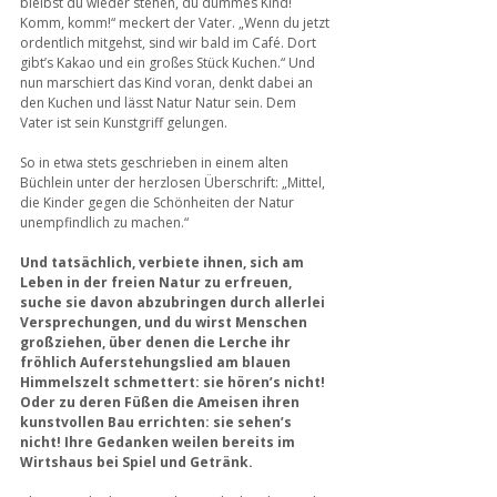
bleibst du wieder stehen, du dummes Kind! 
Komm, komm!“ meckert der Vater. „Wenn du jetzt 
ordentlich mitgehst, sind wir bald im Café. Dort 
gibt’s Kakao und ein großes Stück Kuchen.“ Und 
nun marschiert das Kind voran, denkt dabei an 
den Kuchen und lässt Natur Natur sein. Dem 
Vater ist sein Kunstgriff gelungen.
So in etwa stets geschrieben in einem alten 
Büchlein unter der herzlosen Überschrift: „Mittel, 
die Kinder gegen die Schönheiten der Natur 
unempfindlich zu machen.“ 
Und tatsächlich, verbiete ihnen, sich am 
Leben in der freien Natur zu erfreuen, 
suche sie davon abzubringen durch allerlei 
Versprechungen, und du wirst Menschen 
großziehen, über denen die Lerche ihr 
fröhlich Auferstehungslied am blauen 
Himmelszelt schmettert: sie hören’s nicht! 
Oder zu deren Füßen die Ameisen ihren 
kunstvollen Bau errichten: sie sehen’s 
nicht! Ihre Gedanken weilen bereits im 
Wirtshaus bei Spiel und Getränk.