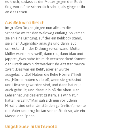
es kroch, sodass es der Mutter gegen den Rock 
flog, worauf sie schrecklich schrie, als ginge es ihr 
an das Leben.
Aus Reh wird Hirsch
Im großen Bogen gingen nun alle um die 
Schnecke weiter den Waldweg entlang. So kamen 
sie an eine Lichtung, auf der ein Rehbock stand, 
sie einen Augenblick anäugte und dann laut 
schreckend in der Dickung verschwand. Mutter 
Müller wurde erst weiß, dann rot, dann blau und 
jappte: „Was habe ich mich verschrocken! Kommt 
der Hirsch auch nicht wieder?“ Ihr Ältester meinte 
zwar: „Das war ein Reh!“, aber er wurde 
ausgelacht: „So? Haben die Rehe Hörner?“ hieß 
es. „Hörner haben sie bloß, wenn sie groß sind 
und Hirsche geworden sind, und dann hat er ja 
auch gebrüllt, und das tun bloß die Alten. Der 
Lehrer hat uns das erst gestern, als wir Natur 
hatten, erzählt.“ Man sah sich nun vor, „denn 
Hirsche sind unter Umständen gefährlich“, meinte 
der Vater und trug fortan seinen Stock so, wie ein 
Massai den Speer.
Ungeheuer im Unterholz