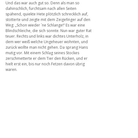
Und das war auch gut so. Denn als man so 
dahinschlich, furchtsam nach allen Seiten 
spähend, quiekte Hete plötzlich schrecklich auf, 
stotterte und zeigte mit dem Zeigefinger auf den 
Weg: „Schon wieder ´ne Schlange!“ Es war eine 
Blindschleiche, die sich sonnte. Nun war guter Rat 
teuer. Rechts und links war dichtes Unterholz, in 
dem wer weiß welche Ungeheuer wohnten, und 
zurück wollte man nicht gehen. Da sprang Hans 
mutig vor. Mit einem Schlag seines Stockes 
zerschmetterte er dem Tier den Rücken, und er 
hielt erst ein, bis nur noch Fetzen davon übrig 
waren.