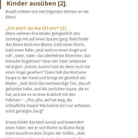
Kinder ausüben [2]. 
Braeß richtete sich mit folgenden Worten an die 
Eltern:
„Ein Wort an die Eltern“ [3] 
Eltern nehmen ihre Kinder gelegentlich des 
Sonntags mit auf einen Spaziergang. Bald findet 
das kleine Kind eine Blume, bald einen Wurm, 
bald einen Käfer, jetzt sieht es einen Vogel und 
ruft: „Vater, Vater, das allerliebste Blümchen, das 
hübsche Vögelchen!“ Aber der Vater antwortet 
verärgert: „Komm, komm! hast du denn noch nie 
einen Vogel gesehen?“ Dann hält das Kind eine 
Raupe in der Hand und bringt sie glücklich der 
Mutter. „Sieh doch das merkwürdige Tier, das ich 
gefunden habe, und die zierlichen Haare, die es 
hat, und wie es so leise krabbelt mit den 
Füßchen.“ – „Pfui, pfui, wirf sie weg, die 
scheußliche Raupe! Wie kannst du’s nur anfassen, 
solch garstiges Zeug!“
Erneut bleibt das Kind zurück und bewundert 
einen Falter, wie er von Blume zu Blume fliegt. 
Dann lauscht es dem Zirpen der Grillen. „Was 