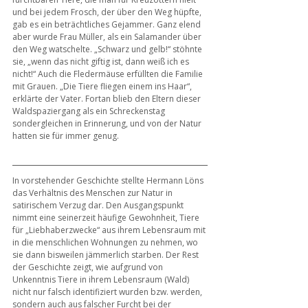
und bei jedem Frosch, der über den Weg hüpfte, 
gab es ein beträchtliches Gejammer. Ganz elend 
aber wurde Frau Müller, als ein Salamander über 
den Weg watschelte. „Schwarz und gelb!“ stöhnte 
sie, „wenn das nicht giftig ist, dann weiß ich es 
nicht!“ Auch die Fledermäuse erfüllten die Familie 
mit Grauen. „Die Tiere fliegen einem ins Haar“, 
erklärte der Vater. Fortan blieb den Eltern dieser 
Waldspaziergang als ein Schreckenstag 
sondergleichen in Erinnerung, und von der Natur 
hatten sie für immer genug.
In vorstehender Geschichte stellte Hermann Löns 
das Verhältnis des Menschen zur Natur in 
satirischem Verzug dar. Den Ausgangspunkt 
nimmt eine seinerzeit häufige Gewohnheit, Tiere 
für „Liebhaberzwecke“ aus ihrem Lebensraum mit 
in die menschlichen Wohnungen zu nehmen, wo 
sie dann bisweilen jämmerlich starben. Der Rest 
der Geschichte zeigt, wie aufgrund von 
Unkenntnis Tiere in ihrem Lebensraum (Wald) 
nicht nur falsch identifiziert wurden bzw. werden, 
sondern auch aus falscher Furcht bei der 